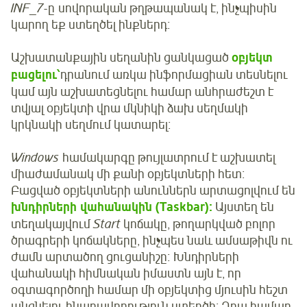
INF_7-
ը սովորական թղթապանակ է, ինչպիսին
կարող եք ստեղծել ինքներդ։
Աշխատանքային սեղանին ցանկացած
օբյեկտ
բացելու՝
դրանում առկա ինֆորմացիան տեսնելու
կամ այն աշխատեցնելու համար անհրաժեշտ է
տվյալ օբյեկտի վրա մկնիկի ձախ սեղմակի
կրկնակի սեղմում կատարել։
Windows
համակարգը թույլատրում է աշխատել
միաժամանակ մի քանի օբյեկտների հետ։
Բացված օբյեկտների անուններն արտացոլվում են
խնդիրների վահանակին (Taskbar):
Այստեղ են
տեղակայվում
Start
կոճակը, թողարկված բոլոր
ծրագրերի կոճակները, ինչպես նաև ամսաթիվն ու
ժամն արտածող ցուցանիշը։ Խնդիրների
վահանակի հիմնական իմաստն այն է, որ
օգտագործողի համար մի օբյեկտից մյուսին հեշտ
անցնելու հնարավորություն ստեղծի։ Դրա համար