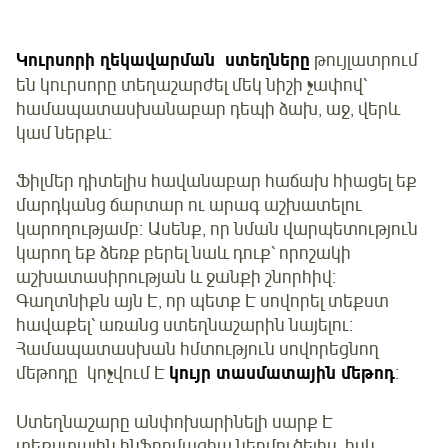
Կուրսորի ղեկավարման ստեղները
թույլատրում
են կուրսորը տեղաշարժել մեկ նիշի չափով՝
համապատասխանաբար դեպի ձախ, աջ, վերև
կամ ներքև։
Ֆիլմեր դիտելիս հավանաբար հաճախ հիացել եք
մարդկանց ճարտար ու արագ աշխատելու
կարողությամբ։ Ասենք, որ նման վարպետություն
կարող եք ձեռք բերել նաև դուք՝ որոշակի
աշխատասիրության և ջանքի շնորհիվ։
Գաղտնիքն այն Է, որ պետք Է սովորել տեքստ
հավաքել՝ առանց ստեղնաշարին նայելու։
Համապատասխան հմտություն սովորեցնող
մեթոդը կոչվում Է
կույր տասմատային մեթոդ
։
Ստեղնաշարը անփոխարինելի սարք Է
տեքստային ինֆորմացիա ներմուծելիս, իսկ