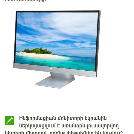
Ինֆորմացիան մոնիտորի էկրանին
ներկայացվում է առանձին լուսավորվող
կետերի միջոցով, որոնք փիքսելներ են կոչվում։