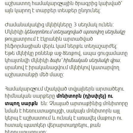
աշխատող համակարգչային ծրագրից կախված՝
այն կարող է տարբեր տեսքեր ընդունել։
Ժամանակակից մկնիկները 3 սեղմակ ունեն։
Մկնիկի
կենտրոնում տեղադրված պտտվող սեղմակը
թույլատրում է էկրանին արտածված
ինֆորմացիան վերև կամ ներքև տեղաշարժել։
Եթե մկնիկը բռնենք աջ ձեռքով, ապա ցուցամատը
կհայտնվի մկնիկի
ձախ՝ հիմնական սեղմակի վրա
.
սրանով է իրականացվում մկնիկով կատարվող
աշխատանքի մեծ մասը։
Համակարգչում մշակված տվյալներն արտածելու
հիմնական սարքերը
մոնիտորն (դիսփլեյ) ու
տպող սարքն
են։ Չնայած արտաքինից մոնիտորը
նման է հեռուստացույցի, սակայն մոնիտորն այլ
կերպ է աշխատում և ունակ է առավել մաքուր ու
հստակ պատկեր վերարտադրելու, քան
հեռուստացույցը։