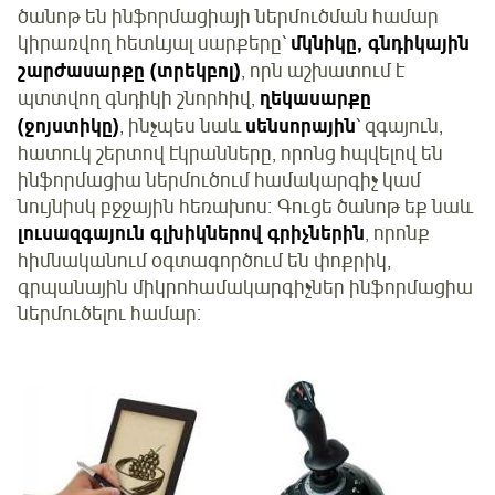
ծանոթ են ինֆորմացիայի ներմուծման համար
կիրառվող հետևյալ սարքերը՝
մկնիկը, գնդիկային
շարժասարքը (տրեկբոլ)
, որն աշխատում է
պտտվող գնդիկի շնորհիվ,
ղեկասարքը
(ջոյստիկը)
, ինչպես նաև
սենսորային
՝ զգայուն,
հատուկ շերտով էկրանները, որոնց հպվելով են
ինֆորմացիա ներմուծում համակարգիչ կամ
նույնիսկ բջջային հեռախոս։ Գուցե ծանոթ եք նաև
լուսազգայուն գլխիկներով գրիչներին
, որոնք
հիմնականում օգտագործում են փոքրիկ,
գրպանային միկրոհամակարգիչներ ինֆորմացիա
ներմուծելու համար։