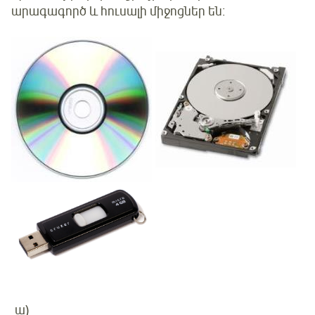
արագագործ և հուսալի միջոցներ են։
ա)