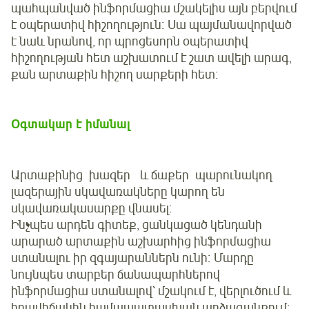
պահպանված ինֆորմացիա մշակելիս այն բերվում
է օպերատիվ հիշողություն։ Սա պայմանավորված
է նաև նրանով, որ պրոցեսորն օպերատիվ
հիշողության հետ աշխատում է շատ ավելի արագ,
քան արտաքին հիշող սարքերի հետ։
Օգտակար է իմանալ
Արտաքինից խազեր և ճաքեր պարունակող
լազերային սկավառակները կարող են
սկավառակասարքը վնասել։
Ինչպես արդեն գիտեք, ցանկացած կենդանի
արարած արտաքին աշխարհից ինֆորմացիա
ստանալու իր զգայարաններն ունի։ Մարդը
նույնպես տարբեր ճանապարհներով
ինֆորմացիա ստանալով՝ մշակում է, վերլուծում և
իրավիճակին համապատասխան արձագանքում։