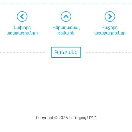
Նախորդ
Վերադառնալ
Հաջորդ
առաջադրանքը
թեմային
առաջադրանքը
Գրեք մեզ
Copyright © 2026 ԻմԴպրոց ՍՊԸ