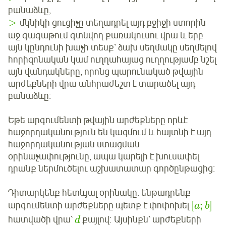
բանաձևը,
>
մկնիկի ցուցիչը տեղադրել այդ բջիջի ստորին
աջ գագաթում գտնվող քառակուսու վրա և երբ
այն կընդունի խաչի տեսք՝ ձախ սեղմակը սեղմելով
հորիզոնական կամ ուղղահայաց ուղղությամբ նշել
այն վանդակները, որոնց պարունակած թվային
արժեքների վրա անհրաժեշտ է տարածել այդ
բանաձևը։
Եթե արգումենտի թվային արժեքները որևէ
հաջորդականություն են կազմում և հայտնի է այդ
հաջորդականության ստացման
օրինաչափությունը, ապա կարելի է խուսափել
դրանք ներմուծելու աշխատատար գործընթացից։
Դիտարկենք հետևյալ օրինակը. ենթադրենք
[
;
]
արգումենտի արժեքները պետք է փոփոխել
a
b
հատվածի վրա՝
քայլով։ Այսինքն՝ արժեքների
d