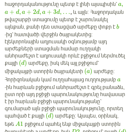
,
հաջորդականությունը պետք է լինի այսպիսին՝
a
+
,
+
2
,
+
3
,
.
.
.
,
և այլն։ Հաջորդական
a
d
a
d
a
d
թվաշարքի ստացումը պետք է շարունակել
այնքան, քանի դեռ ստացված արժեքը փոքր է
b
-ից՝ հատվածի վերջին ծայրակետից։
էլեկտրոնային աղյուսակի օգնությամբ այդ
արժեքների ստացման համար ուղղակի
անհրաժեշտ է աղյուսակի որևէ բջիջում ներմուծել
(
)
քայլի
արժեքը, իսկ մեկ այլ բջիջում՝
d
(
)
միջակայքի ստորին ծայրակետի
արժեքը։
a
Հորիզոնական կամ ուղղահայաց ուղղությամբ
a
-ին հարևան բջիջում անհրաժեշտ է գրել բանաձև,
ըստ որի այդ բջիջի պարունակությունը հավասար
է իր հարևան բջիջի պարունակությանը՝
գումարած այն բջիջի պարունակությունը, որտեղ
(
)
պահված է քայլի
արժեքը։ Այսպես, օրինակ,
d
1
եթե
բջիջում պահել ենք միջակայքի ստորին
A
2
(
)
ծայրակետի a արժեքը, իսկ
բջիջում՝ քայլի