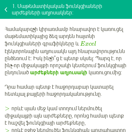
1.
Մաթեմատիկական ֆունկցիաների
արժեքների աղյոսակներ։
Համակարգչի կիրառմամբ հնարավոր է կառուցել
մաթեմատիկայից ձեզ արդեն հայտնի
ֆունկցիաների գրաֆիկները և
E
x
c
e
l
էլեկտրոնային աղյուսակն այդ հնարավորությունն
ընձեռում է։ Իսկ ինչի՞ց է պետք սկսել։ Պարզ է, որ
ինչ-որ միջակայքի որոշակի կետերում ֆունկցիայի
ընդունած
արժեքների աղյուսակի
կառուցումից։
Դրա համար պետք է հաջորդաբար կատարել
հետևյալ քայլերի հաջորդականությունը.
>
որևէ սյան մեջ կամ տողում ներմուծել
միջակայքի այն արժեքները, որոնց համար պետք
է հաշվել ֆունկցիայի արժեքները,
>
որևէ բջիջ ներմուծել ֆունկցիան արտահայտող