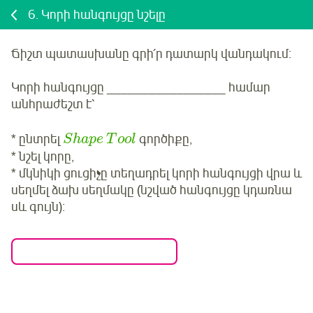
6.
Կորի հանգույցը նշելը
Ճիշտ պատասխանը գրի՛ր դատարկ վանդակում:
Կորի հանգույցը _________________ համար
անհրաժեշտ է՝
* ընտրել
գործիքը,
S
h
a
p
e
T
o
o
l
* նշել կորը,
* մկնիկի ցուցիչը տեղադրել կորի հանգույցի վրա և
սեղմել ձախ սեղմակը (նշված հանգույցը կդառնա
սև գույն)։
Մուտք