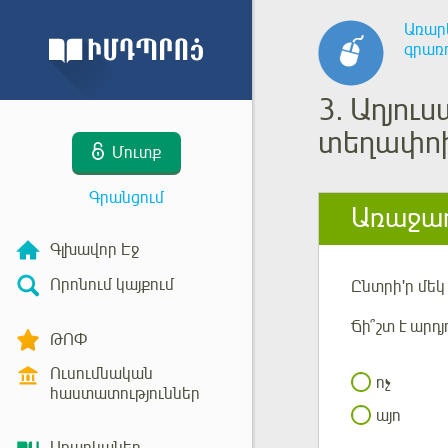
Առար
գրառ
3.
Աղյու
տեղափոխ
Մուտք
Գրանցում
Առաջադ
Գլխավոր Էջ
Որոնում կայքում
Ընտրի'ր մե
Ճի՞շտ է արդ
ԹՈՓ
Ուսումնական
ոչ
հաստատություններ
այո