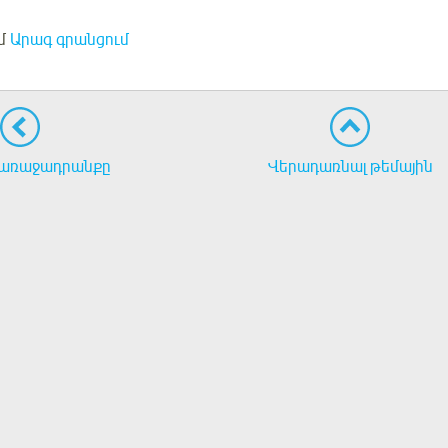
մ
Արագ գրանցում
առաջադրանքը
Վերադառնալ թեմային