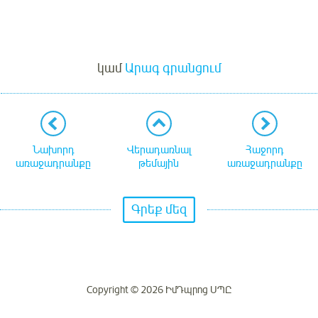
Մուտք
կամ
Արագ գրանցում
Նախորդ
Վերադառնալ
Հաջորդ
առաջադրանքը
թեմային
առաջադրանքը
Գրեք մեզ
Copyright © 2026 ԻմԴպրոց ՍՊԸ