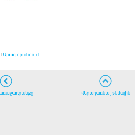
մ
Արագ գրանցում
առաջադրանքը
Վերադառնալ թեմային