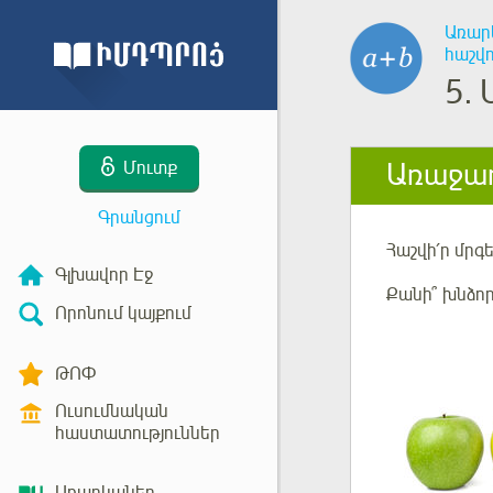
Առար
հաշվ
5.
Առաջադ
Մուտք
Գրանցում
Հաշվի՛ր մրգ
Գլխավոր Էջ
Քանի՞ խնձո
Որոնում կայքում
ԹՈՓ
Ուսումնական
հաստատություններ