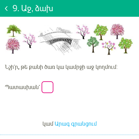
9.
Աջ, ձախ
Նշի՛ր
,
թե քանի ծառ կա կամրջի
աջ
կողմում:
Պատասխան՝
Մուտք
կամ
Արագ գրանցում