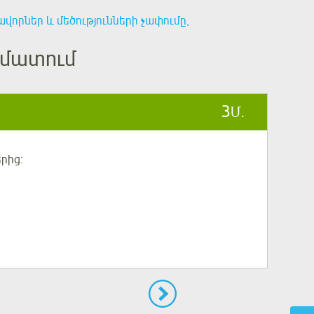
վորներ և մեծությունների չափումը,
եմատում
3
Մ.
րից: