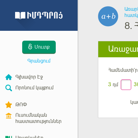
Առար
հատկ
8.
Առաջադ
Մուտք
Գրանցում
Համեմատի՛ր
Գլխավոր Էջ
3
3
դմ
Որոնում կայքում
կա
Մուտք
ԹՈՓ
Ուսումնական
հաստատություններ