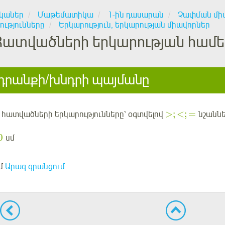
կաներ
Մաթեմատիկա
1-ին դասարան
Չափման միա
ությունները
Երկարություն, երկարության միավորներ
Հատվածների երկարության համ
րանքի/խնդրի պայմանը
>
;
<
;
=
 հատվածների երկարությունները՝ օգտվելով
նշաննե
0
սմ
մ
Արագ գրանցում