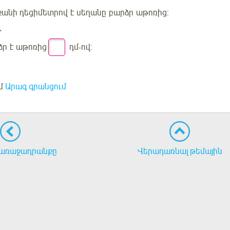
 քանի
դեցիմետրով
է
սեղանը
բարձր
աթոռից
:
՝
ձր
է
աթոռից
դմ
-ով:
մ
Արագ գրանցում
առաջադրանքը
Վերադառնալ թեմային