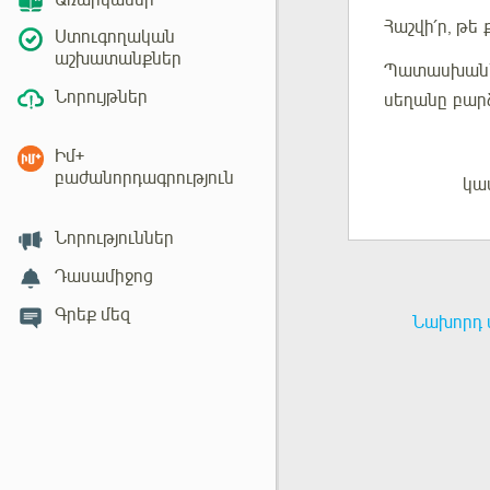
Առարկաներ
Հաշվի՛ր
, թե
Ստուգողական
աշխատանքներ
Պատասխան
Նորույթներ
սեղանը
բար
Իմ+
բաժանորդագրություն
կա
Մուտք
Նորություններ
Դասամիջոց
Գրեք մեզ
Նախորդ 