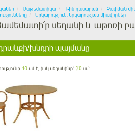
կաներ
Մաթեմատիկա
1-ին դասարան
Չափման միա
ությունները
Երկարություն, երկարության միավորներ
Համեմատի՛ր սեղանի և աթոռի բար
րանքի/խնդրի պայմանը
40
70
րությունը
սմ
է, իսկ սեղանինը՝
սմ
: