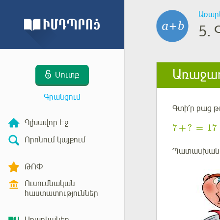
Առար
5.
Առաջադ
Մուտք
Գրանցում
Գտի՛ր բաց թ
Գլխավոր Էջ
7
+
?
=
17
Որոնում կայքում
Պատասխան
ԹՈՓ
Ուսումնական
հաստատություններ