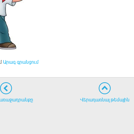
մ
Արագ գրանցում
առաջադրանքը
Վերադառնալ թեմային