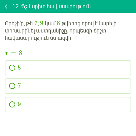
12.
Ճշմարիտ հավասարություն
7
9
8
Որոշի՛ր
, թե
,
կամ
թվերից որով է կարելի
փոխարինել աստղանիշը, որպեսզի ճիշտ
հավասարություն ստացվի:
∗
=
8
8
7
9
Մուտք