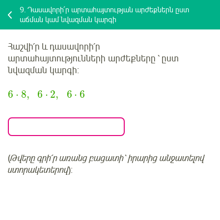
9.
Դասավորի՛ր արտահայտության արժեքներն ըստ
աճման կամ նվազման կարգի
Հաշվի՛ր և դասավորի՛ր
արտահայտությունների արժեքները ՝ ըստ
նվազման
կարգի:
6
⋅
8
,
6
⋅
2
,
6
⋅
6
(
Թվերը գրի՛ր առանց բացատի՝ իրարից անջատելով
ստորակետերով
):
Մուտք