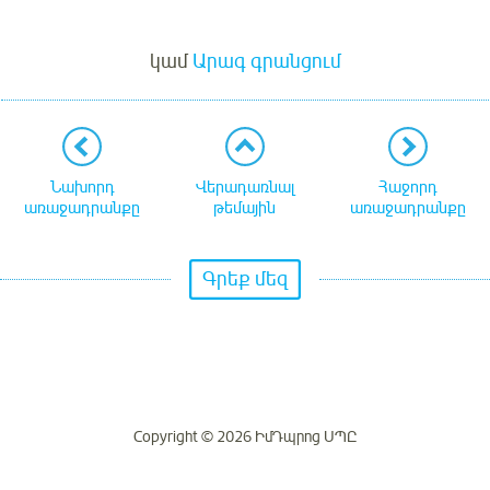
Մուտք
կամ
Արագ գրանցում
Նախորդ
Վերադառնալ
Հաջորդ
առաջադրանքը
թեմային
առաջադրանքը
Գրեք մեզ
Copyright © 2026 ԻմԴպրոց ՍՊԸ