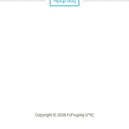
Գրեք մեզ
Copyright © 2026 ԻմԴպրոց ՍՊԸ