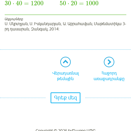
30
⋅
40
=
1200
50
⋅
20
=
1000
Աղբյուրները
Ս. Մկրտչյան, Ս. Իսկանդարյան, Ա. Աբրահամյան, Մաթեմատիկա 3-
րդ դասարան, Զանգակ, 2014:
Վերադառնալ
Հաջորդ
թեմային
առաջադրանքը
Գրեք մեզ
Copyright © 2026 ԻմԴպրոց ՍՊԸ