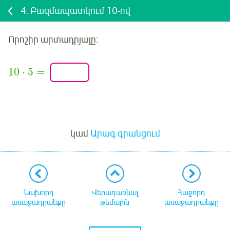
4.
Բազմապատկում 10-ով
Որոշիր արտադրյալը
:
10
⋅
5
=
Մուտք
կամ
Արագ գրանցում
Նախորդ
Վերադառնալ
Հաջորդ
առաջադրանքը
թեմային
առաջադրանքը