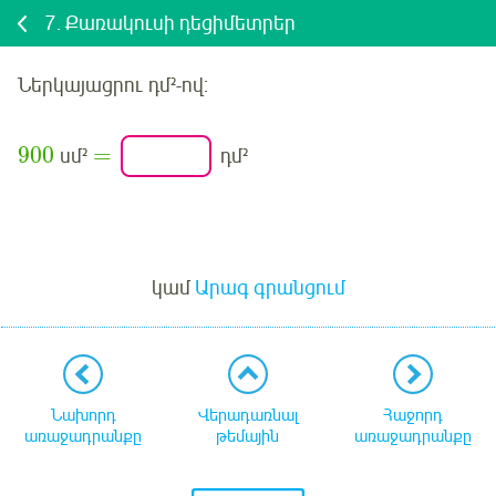
7.
Քառակուսի դեցիմետրեր
Ներկայացրու
դմ²-ով:
900
=
սմ²
դմ²
Մուտք
կամ
Արագ գրանցում
Նախորդ
Վերադառնալ
Հաջորդ
առաջադրանքը
թեմային
առաջադրանքը