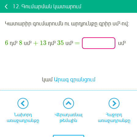
12.
Գումարման կատարում
Կատարիր գումարումն ու արդյունքը գրիր
սմ²
-ով:
6
8
+
13
35
=
դմ²
սմ²
դմ²
սմ²
սմ²
Մուտք
կամ
Արագ գրանցում
Նախորդ
Վերադառնալ
Հաջորդ
առաջադրանքը
թեմային
առաջադրանքը