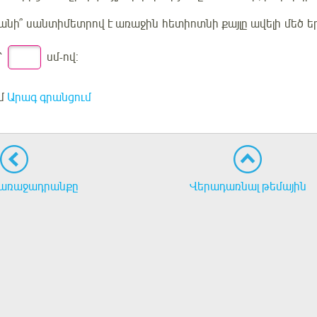
քանի՞ սանտիմետրով է
առաջին
հետիոտնի քայլը ավելի
մեծ
ե
՝
սմ-ով:
մ
Արագ գրանցում
առաջադրանքը
Վերադառնալ թեմային