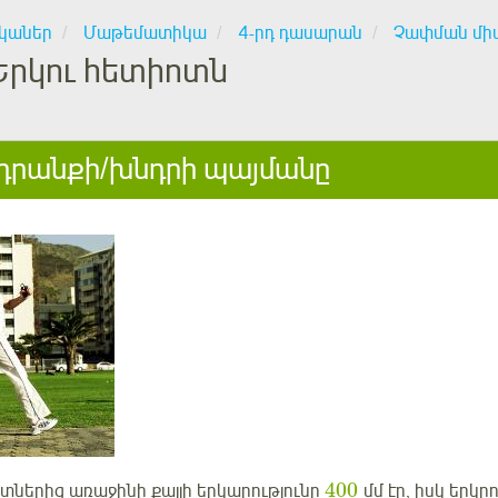
կաներ
Մաթեմատիկա
4-րդ դասարան
Չափման մի
Երկու հետիոտն
րանքի/խնդրի պայմանը
400
տներից առաջինի քայլի երկարությունը
մմ էր, իսկ երկր