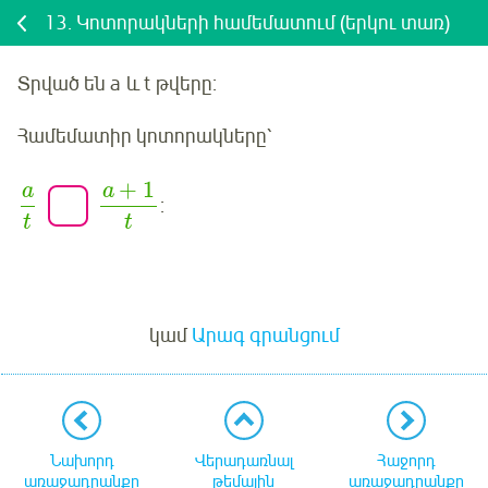
13.
Կոտորակների համեմատում (երկու տառ)
Տրված են
a
և
t
թվերը:
Համեմատիր կոտորակները՝
+
1
a
a
:
t
t
Մուտք
կամ
Արագ գրանցում
Նախորդ
Վերադառնալ
Հաջորդ
առաջադրանքը
թեմային
առաջադրանքը