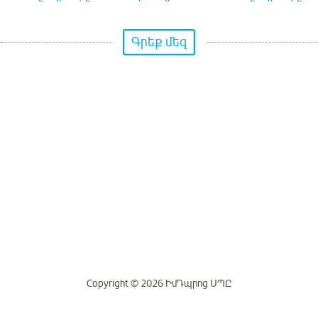
Գրեք մեզ
Copyright © 2026 ԻմԴպրոց ՍՊԸ