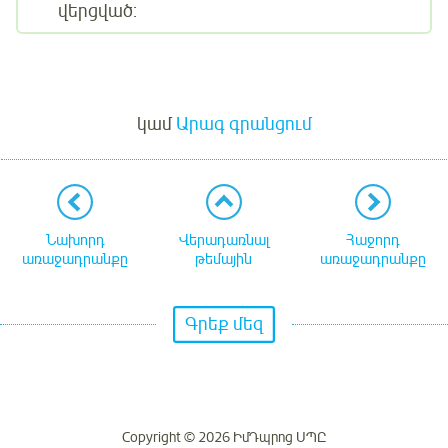
վերցված:
Մուտք
կամ
Արագ գրանցում
Նախորդ
Վերադառնալ
Հաջորդ
առաջադրանքը
թեմային
առաջադրանքը
Գրեք մեզ
Copyright © 2026 ԻմԴպրոց ՍՊԸ