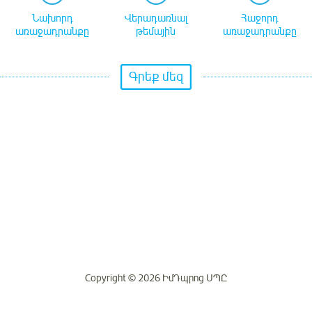
Նախորդ
Վերադառնալ
Հաջորդ
առաջադրանքը
թեմային
առաջադրանքը
Գրեք մեզ
Copyright © 2026 ԻմԴպրոց ՍՊԸ