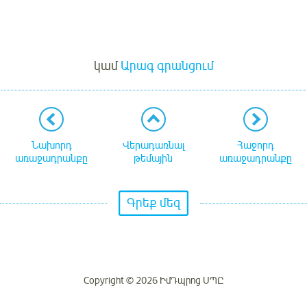
Մուտք
կամ
Արագ գրանցում
Նախորդ
Վերադառնալ
Հաջորդ
առաջադրանքը
թեմային
առաջադրանքը
Գրեք մեզ
Copyright © 2026 ԻմԴպրոց ՍՊԸ