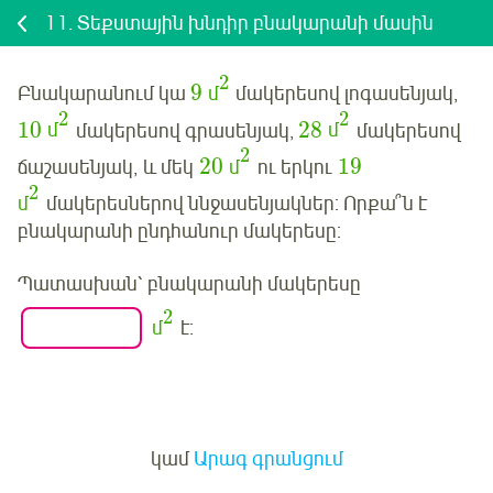
11.
Տեքստային խնդիր բնակարանի մասին
2
9
Բնակարանում կա
մ
մակերեսով լոգասենյակ,
2
2
10
28
մ
մակերեսով գրասենյակ,
մ
մակերեսով
2
20
19
ճաշասենյակ, և մեկ
մ
ու երկու
2
մ
մակերեսներով ննջասենյակներ: Որքա՞ն է
բնակարանի ընդհանուր մակերեսը:
Պատասխան՝ բնակարանի մակերեսը
2
մ
է:
Մուտք
կամ
Արագ գրանցում