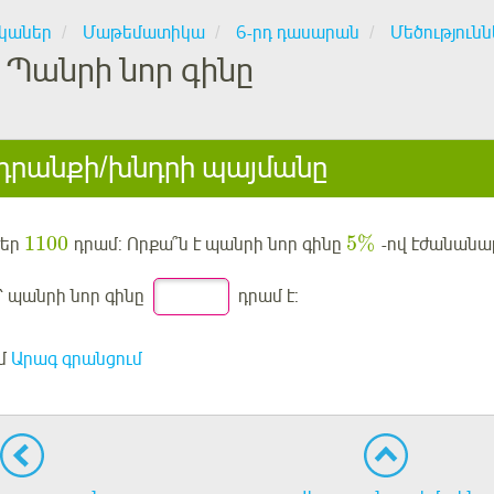
կաներ
Մաթեմատիկա
6-րդ դասարան
Մեծությունն
Պանրի նոր գինը
րանքի/խնդրի պայմանը
1100
5
%
ժեր
դրամ: Որքա՞ն է պանրի նոր գինը
-ով էժանանալ
 պանրի նոր գինը
դրամ է:
մ
Արագ գրանցում