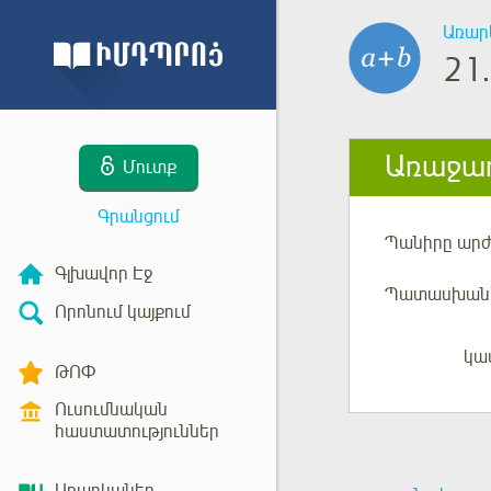
Առար
21.
Առաջադ
Մուտք
Գրանցում
Պանիրը ար
Գլխավոր Էջ
Պատասխան՝
Որոնում կայքում
կա
Մուտք
ԹՈՓ
Ուսումնական
հաստատություններ