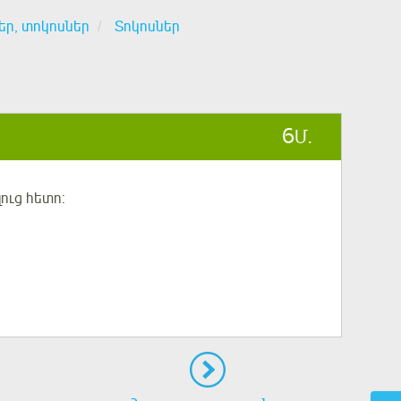
եր, տոկոսներ
Տոկոսներ
6
Մ.
ուց հետո: