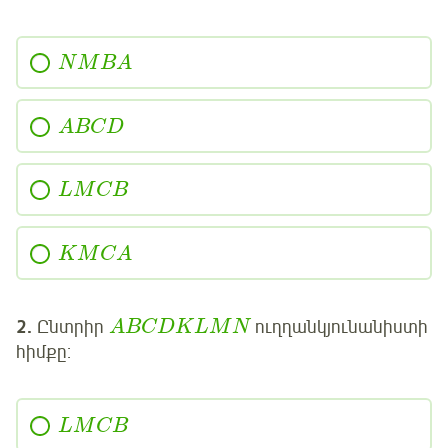
N
M
B
A
A
B
C
D
L
M
C
B
K
M
C
A
2.
Ընտրիր
ուղղանկյունանիստի
A
B
C
D
K
L
M
N
հիմքը:
L
M
C
B