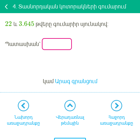
4.
Տասնորդական կոտորակների գումարում
22
3.645
և
թվերը գումարիր սյունակով:
Պատասխան՝
Մուտք
կամ
Արագ գրանցում
Նախորդ
Վերադառնալ
Հաջորդ
առաջադրանքը
թեմային
առաջադրանքը