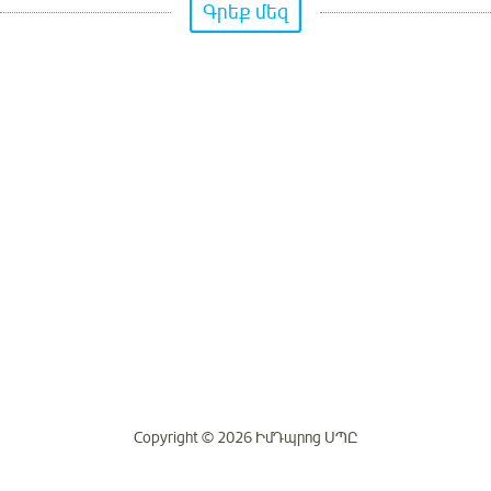
Գրեք մեզ
Copyright © 2026 ԻմԴպրոց ՍՊԸ