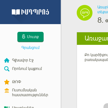
Առար
տեքստ
8.
Առաջադ
Մուտք
Գրանցում
Քո կարծիքով
բառակապակց
Գլխավոր Էջ
Որոնում կայքում
ԹՈՓ
Ուսումնական
հաստատություններ