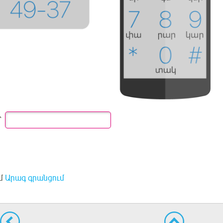
՝
մ
Արագ գրանցում