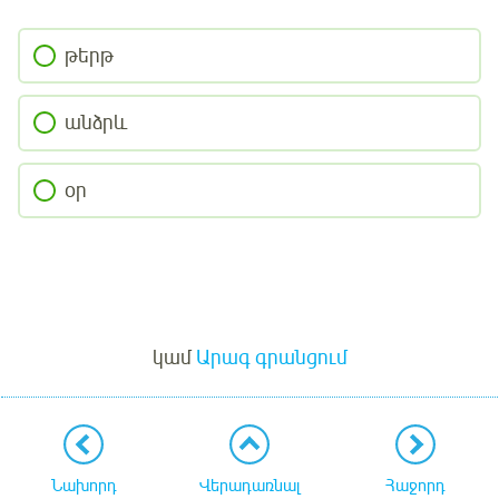
թերթ
անձրև
օր
Մուտք
կամ
Արագ գրանցում
Նախորդ
Վերադառնալ
Հաջորդ