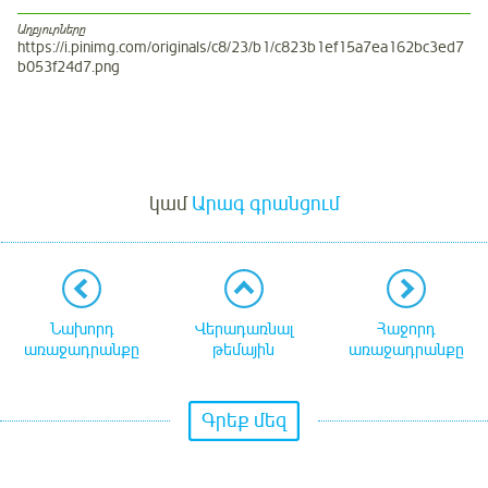
Աղբյուրները
https://i.pinimg.com/originals/c8/23/b1/c823b1ef15a7ea162bc3ed7
b053f24d7.png
Մուտք
կամ
Արագ գրանցում
Նախորդ
Վերադառնալ
Հաջորդ
առաջադրանքը
թեմային
առաջադրանքը
Գրեք մեզ