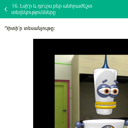
16.
Լսի՛ր և դո՛ւրս բեր անհրաժեշտ
տեղեկությունները
Դի
տի՛ր տեսանյութը: