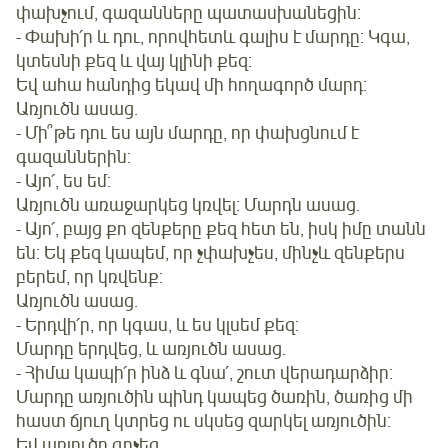
փախչում, գազանները պատասխանեցին:
- Փախի՛ր և դու, որովհետև գալիս է մարդը: Կգա,
կտեսնի քեզ և վայ կլինի քեզ:
Եվ ահա հանդից եկավ մի հողագործ մարդ:
Առյուծն ասաց.
- Մի՞թե դու ես այն մարդը, որ փախցնում է
գազաններին:
- Այո՛, ես եմ:
Առյուծն առաջարկեց կռվել: Մարդն ասաց.
- Այո՛, բայց քո զենքերը քեզ հետ են, իսկ իմը տանն
են: Եկ քեզ կապեմ, որ չփախչես, մինչև զենքերս
բերեմ, որ կռվենք:
Առյուծն ասաց.
- Երդվի՛ր, որ կգաս, և ես կլսեմ քեզ:
Մարդը երդվեց, և առյուծն ասաց.
- Հիմա կապի՛ր ինձ և գնա՛, շուտ վերադարձիր:
Մարդը առյուծին պինդ կապեց ծառին, ծառից մի
հաստ ճյուղ կտրեց ու սկսեց զարկել առյուծին:
Եվ առյուծը գոչեց.