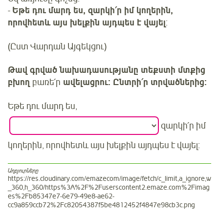
-
Եթե դու մարդ ես, զարկի՛ր իմ կողերին,
որովհետև այս խելքին այդպես է վայել
:
(Ըստ Վարդան Այգեկցու)
Թավ գրված նախադասությանը տեքստի մտքից
բխող
բառե՛ր
ավելացրու: Ընտրի՛ր տրվածներից:
Եթե դու մարդ ես,
զարկի՛ր իմ
կողերին, որովհետև այս խելքին այդպես է վայել:
Աղբյուրները
https://res.cloudinary.com/emazecom/image/fetch/c_limit,a_ignore,w
_360,h_360/https%3A%2F%2Fuserscontent2.emaze.com%2Fimag
es%2Fb85347e7-6e79-49e8-ae62-
cc9a859ccb72%2Fc82054387f5be4812452f4847e98cb3c.png