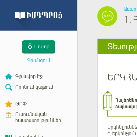
Առար
1.
Տեսությ
Մուտք
Գրանցում
ԵՐԿՀ
Գլխավոր Էջ
Որոնում կայքում
Հայերեն
ԹՈՓ
ձայնավո
Ուսումնական
հաստատություններ
Երկհնչյունն
է, երկհնչյու