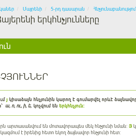
կաներ
Մայրենի
5-րդ դասարան
Հնչյունաբանությու
Հայերենի երկհնչյունները
ուն
ՆՉՅՈՒՆՆԵՐ
ում
յ
կիսաձայն հնչյունին կարող է գումարվել որևէ ձայնավոր
ր՝
ա, ո, ու, ի, ե
,
կոչվում են
երկհնչյուն:
երն
արտասանվում են մոտավորապես մեկ հնչյունի նման:
Յ
կ
ն կազմում է իրենից հետո եկող ձայնավոր հնչյունի հետ: