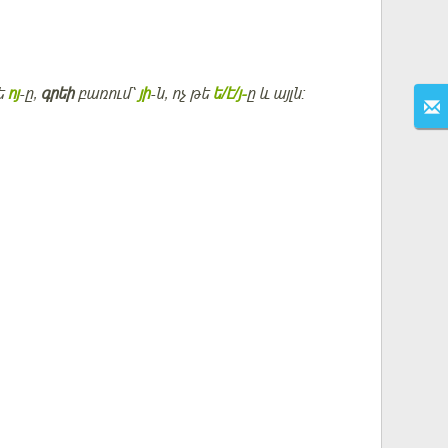
թե
ոյ
-ը,
գրեի
բառում՝
յի
-ն, ոչ թե
ե/է/յ-
ը և այլն: