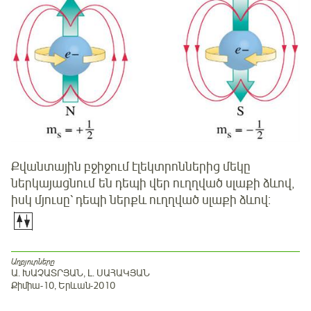
Քվանտային բջիջում էլեկտրոններից մեկը
ներկայացնում են դեպի վեր ուղղված սլաքի ձևով,
իսկ մյուսը՝ դեպի ներքև ուղղված սլաքի ձևով:
Աղբյուրները
Ա․ ԽԱՉԱՏՐՅԱՆ, Լ․ ՍԱՀԱԿՅԱՆ
Քիմիա-10, Երևան-2010