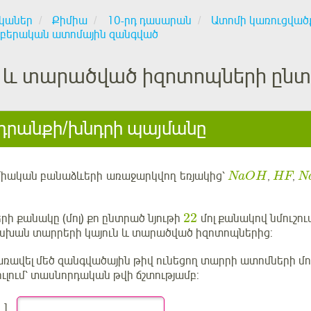
կաներ
Քիմիա
10-րդ դասարան
Ատոմի կառուցված
բերական ատոմային զանգված
ն և տարածված իզոտոպների ընտր
րանքի/խնդրի պայմանը
իմիական բանաձևերի
առաջարկվող
եռյակից՝
,
,
NaOH
HF
N
22
րի քանակը (մոլ) քո ընտրած նյութի
մոլ քանակով նմուշում
ան տարրերի կայուն և տարածված իզոտոպներից:
առավել մեծ զանգվածային թիվ ունեցող տարրի ատոմների մո
կուլում՝ տասնորդական թվի ճշտությամբ:
1.