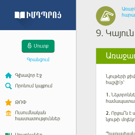
Առար
հարա
9.
Կայու
Մուտք
Առաջադ
Գրանցում
Գլխավոր Էջ
Նյութերի ք
հաշվի՛ր՝
Որոնում կայքում
1.
Նեյտրոննե
համապատասխ
ԹՈՓ
Ուսումնական
2.
Որքա՞ն է 
հաստատություններ
նյութի մոլե
Պատասխան 