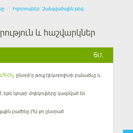
քը
Իզոտոպներ: Զանգվածային թիվ-
ություն և հաշվարկներ
6
Մ.
ընտրի՛ր թույլ էլեկտրոլիտի բանաձևը և
aN
O
3
, եթե նյութի մոլեկուլները կազմված են
լային բաժինը (%) քո ընտրած