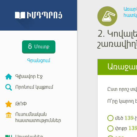
Առար
հատկ
2.
Կովալ
շառավիղ
Մուտք
Գրանցում
Առաջադ
Գլխավոր Էջ
Որոնում կայքում
Ըստ որոշ տվ
Ո՞րը կարող է
ԹՈՓ
Ուսումնական
139
մեծ
-
հաստատություններ
13
փոքր