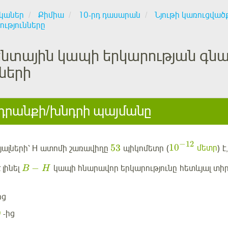
կաներ
Քիմիա
10-րդ դասարան
Նյութի կառուցված
ությունները
ենտային կապի երկարության գն
ների
րանքի/խնդրի պայմանը
−
12
53
10
յալների՝
H
ատոմի շառավիղը
պիկոմետր (
մետր
) 
−
 լինել
կապի հնարավոր երկարությունը
հետևյալ
տիր
B
H
ից
9
-ից