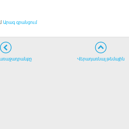
մ
Արագ գրանցում
առաջադրանքը
Վերադառնալ թեմային