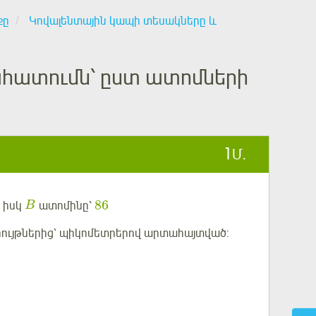
քը
Կովալենտային կապի տեսակները և
ահատումն՝ ըստ ատոմների
1
Մ.
86
է, իսկ
ատոմինը՝
B
ույթներից՝ պիկոմետրերով արտահայտված: