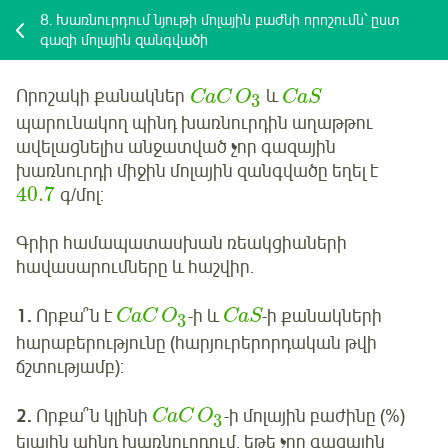
8.
Խառնուրդում նյութի մոլային բաժնի որոշումն՝ ըստ
գազի մոլային զանգվածի
Որոշակի քանակներ
և
CaC
O
CaS
3
պարունակող պինդ խառնուրդին աղաթթու
ավելացնելիս անջատված չոր գազային
խառնուրդի միջին մոլային զանգվածը եղել է
40.7
գ/մոլ:
Գրիր համապատասխան ռեակցիաների
հավասարումները և հաշվիր.
1.
Որքա՞ն է
-ի և
-ի քանակների
CaC
O
CaS
3
հարաբերությունը (հարյուրերորդական թվի
ճշտությամբ):
2.
Որքա՞ն կլինի
-ի մոլային բաժինը (%)
CaC
O
3
ելային պինդ խառնուրդում, եթե չոր գազային