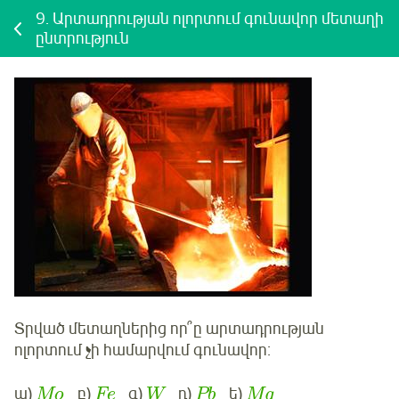
9.
Արտադրության ոլորտում գունավոր մետաղի
ընտրություն
Տրված մետաղներից որ՞ը արտադրության
ոլորտում չի համարվում գունավոր:
ա)
բ)
գ)
դ)
ե)
Mo
Fe
W
Pb
Mg