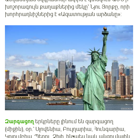
խոշորագույն քաղաքներից մեկը` Նյու Յորքը, որի
խորհրադնիշներից է «Ազատության արձանը»:
Զարգացող
երկրները լինում են զարգացող
(միջին), օր.՝ Սլովենիա, Բուլղարիա, Հունգարիա,
Կոլումբիա, Պերու, Չիլի, ինչպես նաև անցումային