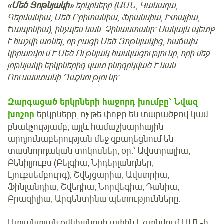
«
Մեծ Յոթնյակի
» երկրները (ԱՄՆ, Կանադա,
Գերմանիա, Մեծ Բրիտանիա, Ֆրանսիա, Իտալիա,
Ճապոնիա), ինչպես նաև Չինաստանը: Սակայն պետք
է հաշվի առնել, որ բացի Մեծ Յոթնյակից, հաճախ
կիրառվում է Մեծ Ութնյակ հասկացությունը, որի մեջ
յոթնյակի երկրներից զատ ընդգրկված է նաև
Ռուսաստանի Դաշնությունը:
Զարգացած երկրների հաջորդ խումբը՝ Նվազ
խոշոր
երկրները, ոչ թե փոքր են տարածքով կամ
բնակչությամբ, այլև համաշխարհային
արդյունաբերության մեջ զբաղեցնում են
տասնորդական տոկոսներ, օր.՝ Ավստրալիա,
Բենիլյուքս (Բելգիա, Նիդերլանդներ,
Լյուքսեմբուրգ), Շվեյցարիա, Ավստրիա,
Ֆինլանդիա, Շվեդիա, Նորվեգիա, Դանիա,
Բրազիլիա, Արգենտինա պետությունները:
Ատլանտյան օվկիանոսի ափին է գտնվում ԱՄՆ-ի