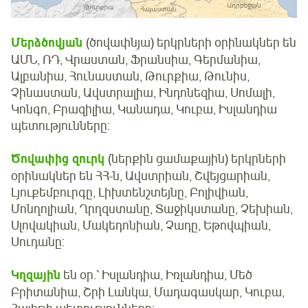
Մերձծովյան
(ծովափնյա) երկրների օրինակներ են
ԱՄՆ, ՌԴ, Վրաստան, Ֆրանսիա, Գերմանիա,
Ալբանիա, Հունաստան, Թուրքիա, Թունիս,
Չինաստան, Ավստրալիա, Ինդոնեզիա, Սոմալի,
Կոնգո, Բրազիլիա, Կանադա, Կուբա, Իսլանդիա
պետությունները:
Ծովափից զուրկ
(ներքին ցամաքային) երկրների
օրինակներ են ՀՀ-ն, Ավստրիան, Շվեյցարիան,
Լյուքեմբուրգը, Լիխտենշտեյնը, Բոլիվիան,
Մոնղոլիան, Ղրղզստանը, Տաջիկստանը, Չեխիան,
Սլովակիան, Մակեդոնիան, Չադը, Եթովպիան,
Սուդանը:
Կղզային
են օր.՝ Իսլանդիա, Իռլանդիա, Մեծ
Բրիտանիա, Շրի Լանկա, Մադագասկար, Կուբա,