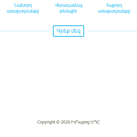
Նախորդ
Վերադառնալ
Հաջորդ
առաջադրանքը
թեմային
առաջադրանքը
Գրեք մեզ
Copyright © 2026 ԻմԴպրոց ՍՊԸ