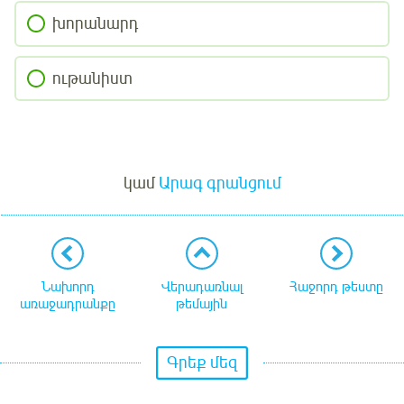
խորանարդ
ութանիստ
Մուտք
կամ
Արագ գրանցում
Նախորդ
Վերադառնալ
Հաջորդ թեստը
առաջադրանքը
թեմային
Գրեք մեզ