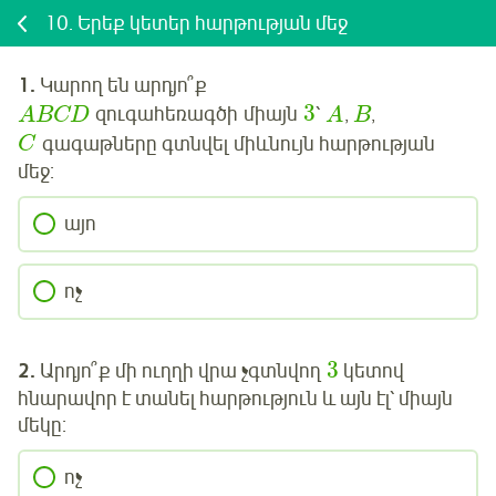
10.
Երեք կետեր հարթության մեջ
1.
Կարող են արդյո՞ք
3
զուգահեռագծի
միայն
՝
,
,
ABCD
A
B
գագաթները
գտնվել
միևնույն հարթության
C
մեջ:
այո
ոչ
3
2.
Արդյո՞ք մի ուղղի վրա
չգտնվող
կետով
հնարավոր է
տանել հարթություն և այն էլ՝ միայն
մեկը:
ոչ