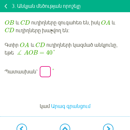
3.
Անկյան մեծության որոշելը
և
ուղիղները զուգահեռ են, իսկ
և
OB
CD
OA
ուղիղները խաչվող են:
CD
Գտիր
և
ուղիղների կազմած անկյունը,
OA
CD
∡
=
40
°
եթե
AOB
°
Պատասխան՝
Մուտք
կամ
Արագ գրանցում