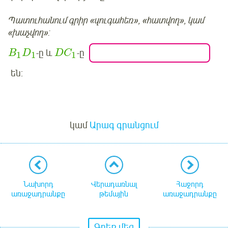
Պատուհանում գրիր «զուգահեռ», «հատվող», կամ
«խաչվող»:
-ը և
-ը
B
D
D
C
1
1
1
են:
Մուտք
կամ
Արագ գրանցում
Նախորդ
Վերադառնալ
Հաջորդ
առաջադրանքը
թեմային
առաջադրանքը
Գրեք մեզ