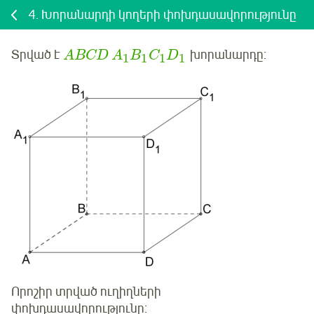
4.
Խորանարդի կողերի փոխդասավորությունը
Տրված է
խորանարդը:
ABCD
A
B
C
D
1
1
1
1
Որոշիր տրված ուղիղների
փոխդասավորությունը: