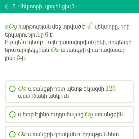
5.
Վեկտորի պրոյեկցիան
→
հարթության մեջ տրված է
վեկտորը, որի
x
O
y
a
6
երկարությունը
է:
Ինչպե՞ս պետք է այն դասավորված լինի, որպեսզի
նրա պրոյեկցիան
առանցքի վրա հավասար
O
x
3
լինի
-ի:
120
առանցքի հետ պետք է կազմի
O
x
աստիճանի անկյուն
պետք է լինի ուղղահայաց
առանցքին
O
y
առանցքի դրական ուղղության հետ
O
x