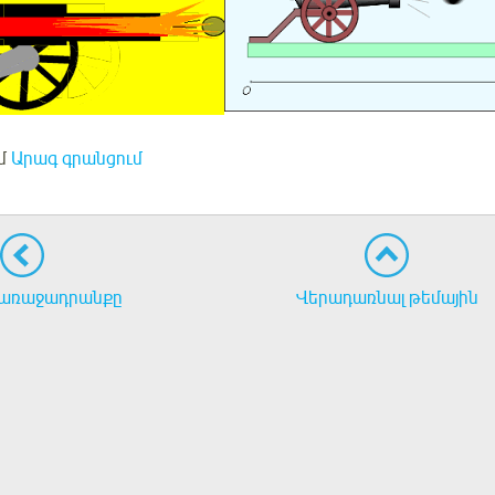
մ
Արագ գրանցում
առաջադրանքը
Վերադառնալ թեմային