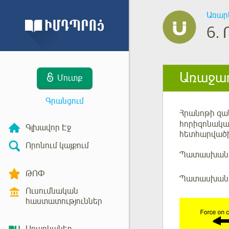
Առար
6.
Առաջադ
Մուտք
Գրանցում
Հրանոթի զ
հորիզոնակա
Գլխավոր Էջ
հետհարվածի
Որոնում կայքում
Պատասխանը 
ԹՈՓ
Պատասխան՝ 
Ուսումնական
հաստատություններ