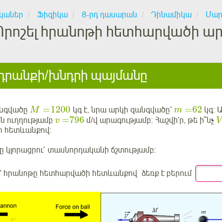
կաներ
Ֆիզիկա
8-րդ դասարան
Դինամիկա
Մար
Որոշել հրանոթի հետհարվածի ար
րանքի/խնդրի պայմանը
1200
62
=
=
անգվածը
կգ է, նրա արկի զանգվածը՝
կգ: 
M
m
796
=
ն ուղղությամբ
մ/վ արագությամբ:
Հաշվի՛ր
, թե ի՞նչ
v
V
 հետևանքով:
կլորացրու՛ տասնորդականի ճշտությամբ:
հրանոթը հետհարվածի հետևանքով ձեռք է բերում