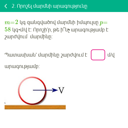
2.
Որոշել մարմնի արագությունը
=
2
=
կգ զանգվածով
մարմնի
իմպուլսը
m
p
58
կգ•մ/վ է:
Որոշի՛ր
, թե ի՞նչ արագությամբ է
շարժվում
մարմինը
:
Պատասխան՝
մարմինը
շարժվում է
մ/վ
արագությամբ:
Մուտք