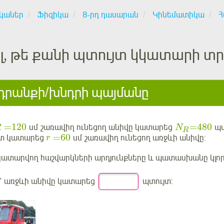
կաներ
Ֆիզիկա
8-րդ դասարան
Կինեմատիկա
Հ
ել, թե քանի պտույտ կկատարի տ
րանքի/խնդրի պայմանը
120
480
=
=
սմ շառավիղ ունեցող անիվը կատարեց
պտ
R
N
R
60
=
յտ կատարեց
սմ շառավիղ ունեցող առջևի անիվը:
r
կատարվող հաշվարկների արդյունքները և պատասխանը կլոր
 առջևի անիվը կատարեց
պտույտ: