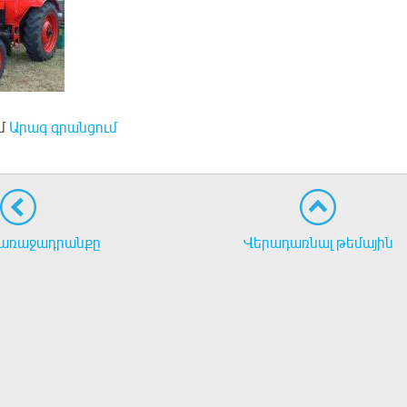
մ
Արագ գրանցում
առաջադրանքը
Վերադառնալ թեմային