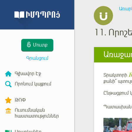
Առար
11.
Որոշ
Մուտք
Առաջադ
Գրանցում
Գլխավոր Էջ
Տրակտորի
քանի՞ պտու
Որոնում կայքում
Ընթացքում 
ԹՈՓ
Պատասխան՝
Ուսումնական
հաստատություններ